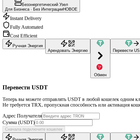
Безэнергетический Узел
Для Бизнеса · Без Интеграции
НОВОЕ
Instant Delivery
Fully Automated
Cost Efficient
Ручная Энергия
Арендовать Энергию
Перевести U
Обмен
Перевести USDT
Теперь вы можете отправлять USDT в любой кошелек одним к
Не требуется TRX, пропускная способность или активация кош
Адрес Получателя
Сумма (USDT)
Сначала подключите кошелек
Ручная Энергия