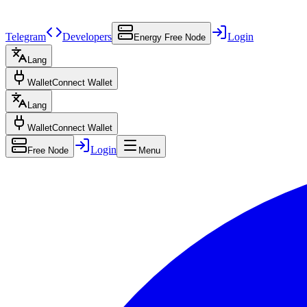
Telegram
Developers
Login
Energy Free Node
Lang
Wallet
Connect Wallet
Lang
Wallet
Connect Wallet
Login
Free Node
Menu